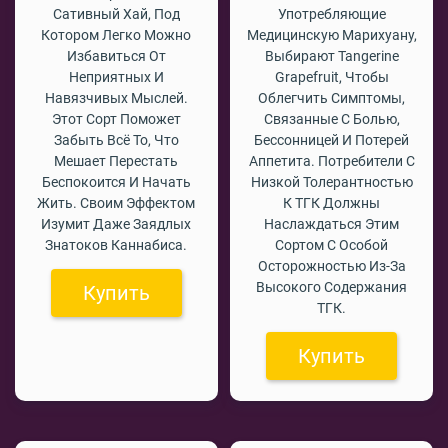
Сативный Хай, Под
Употребляющие
Котором Легко Можно
Медицинскую Марихуану,
Избавиться От
Выбирают Tangerine
Неприятных И
Grapefruit, Чтобы
Навязчивых Мыслей.
Облегчить Симптомы,
Этот Сорт Поможет
Связанные С Болью,
Забыть Всё То, Что
Бессонницей И Потерей
Мешает Перестать
Аппетита. Потребители С
Беспокоится И Начать
Низкой Толерантностью
Жить. Своим Эффектом
К ТГК Должны
Изумит Даже Заядлых
Наслаждаться Этим
Знатоков Каннабиса.
Сортом С Особой
Осторожностью Из-За
Высокого Содержания
Купить
ТГК.
Купить