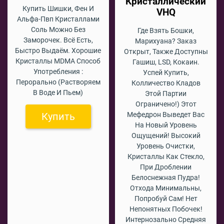
Кристаллический
Купить Шишки, Фен И
VHQ
Альфа-Пвп Кристаллами
Соль Можно Без
Где Взять Бошки,
Заморочек. Всё Есть,
Марихуана? Заказ
Быстро Выдаём. Хорошие
Открыт, Также Доступны
Кристаллы MDMA Способ
Гашиш, LSD, Кокаин.
Употребления :
Успей Купить,
Перорально (растворяем
Колличество Кладов
В Воде И Пьем)
Этой Партии
Ограничено!) Этот
Купить
Мефедрон Выведет Вас
На Новый Уровень
Ощущений! Высокий
Уровень Очистки,
Кристаллы Как Стекло,
При Дроблении
Белоснежная Пудра!
Отхода Минимальны,
Попробуй Сам! Нет
Непонятных Побочек!
Интернозально Средняя