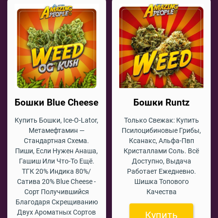
Бошки Blue Cheese
Бошки Runtz
Купить Бошки, Ice-O-Lator,
Только Свежак: Купить
Метамефтамин —
Псилоцибиновые Грибы,
Стандартная Схема.
Ксанакс, Альфа-Пвп
Пиши, Если Нужен Анаша,
Кристаллами Соль. Всё
Гашиш Или Что-То Ещё.
Доступно, Выдача
ТГК 20% Индика 80%/
Работает Ежедневно.
Сатива 20% Blue Cheese -
Шишка Топового
Сорт Получившийся
Качества
Благодаря Скрещиванию
Двух Ароматных Сортов
Купить