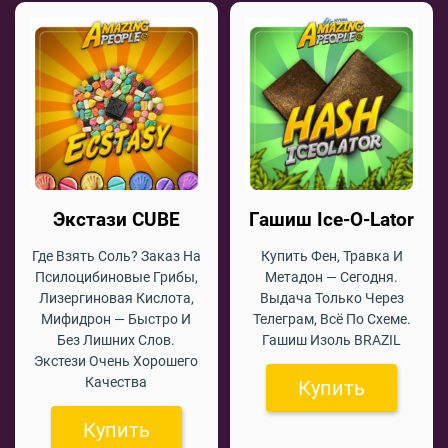
Экстази CUBE
Гашиш Ice-O-Lator
Где Взять Соль? Заказ На
Купить Фен, Травка И
Псилоцибиновые Грибы,
Метадон — Сегодня.
Лизергиновая Кислота,
Выдача Только Через
Мифидрон — Быстро И
Телеграм, Всё По Схеме.
Без Лишних Слов.
Гашиш Изоль BRAZIL
Экстези Очень Хорошего
Качества
Купить
Купить