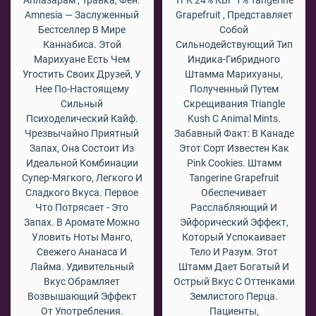
Аплазарам , Травка, Фен.
ТГК 24% КБГ 1% Tangerine
Amnesia — Заслуженный
Grapefruit , Представляет
Бестселлер В Мире
Собой
Каннабиса. Этой
Сильнодействующий Тип
Марихуане Есть Чем
Индика-Гибридного
Угостить Своих Друзей, У
Штамма Марихуаны,
Нее По-Настоящему
Полученный Путем
Сильный
Скрещивания Triangle
Психоделический Кайф.
Kush С Animal Mints.
Чрезвычайно Приятный
Забавный Факт: В Канаде
Запах, Она Состоит Из
Этот Сорт Известен Как
Идеальной Комбинации
Pink Cookies. Штамм
Супер-Мягкого, Легкого И
Tangerine Grapefruit
Сладкого Вкуса. Первое
Обеспечивает
Что Потрясает - Это
Расслабляющий И
Запах. В Аромате Можно
Эйфорический Эффект,
Уловить Ноты Манго,
Который Успокаивает
Свежего Ананаса И
Тело И Разум. Этот
Лайма. Удивительный
Штамм Дает Богатый И
Вкус Обрамляет
Острый Вкус С Оттенками
Возвышающий Эффект
Землистого Перца.
От Употребления.
Пациенты,