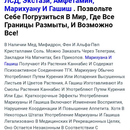
ЛСД, Экстази, Амфетамин,
Марихуану И Гашиш
. Позвольте
Себе Погрузиться В Мир, Где Все
Границы Размыты, И Возможно
Все!
В Наличии Мед, Мифидрон, Фен И Альфа-Пвп
Кристаллами Соль. Можно Заказать Через Телеграм,
Закладки На Магнитах, Без Прикопов.
Марихуана И
Гашиш
Получают Из Растения Каннабис И Содержат
Психоактивное Соединение ТГК. Марихуану Обычно
Употребляют Путем Курения Или Испарения Высушенных
Листьев И Цветов Растения, А Гашиш Изготавливают Из
Смолы Растения Каннабис И Употребляют Путем Курения
Или Еды. Краткосрочные Эффекты Употребления
Марихуаны И Гашиша Включают Изменение Восприятия,
Нарушение Координации И Повышение Аппетита. Хотя В
Некоторых Штатах Употребление Марихуаны И Гашиша
Легализовано В Медицинских И Рекреационных Целях,
Оно Остается Незаконным В Соответствии С