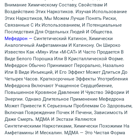
Внимание Химическому Составу, Свойствам И
Воздействию Этих Наркотиков. Изучая Использование
Этих Наркотиков, Мы Можем Лучше Понять Риски,
Связанные С Их Использованием, И Потенциальные
Последствия Для Отдельных Людей И Общества.
Мефедрон —
Синтетический Катинон, Химически
Аналогичный Амфетаминам И Катинону. Он Широко
Известен Как «мяу» Или «M-CAT» И Часто Продается В
Виде Белого Порошка Или В Кристаллической Форме.
Мефедрон Обычно Принимают Перорально, Назально
Или В Виде Инъекций, И Его Эффект Может Длиться До
Четырех Часов. Краткосрочные Эффекты Употребления
Мефедрона Включают Учащенное Сердцебиение,
Повышенное Кровяное Давление И Чувство Эйфории И
Энергии. Однако Длительное Применение Мефедрона
Может Привести К Серьезным Проблемам Со Здоровьем,
Включая Повреждение Почек И Печени, Зависимость И
Даже Смерть. МДМА И Экстази Являются
Синтетическими Наркотиками, Химически Похожими На
Амфетамины И Мескалин. МДМА — Это Чистая Форма