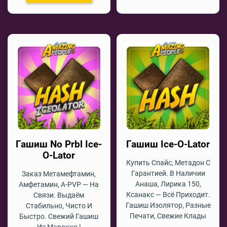
Гашиш No Prbl Ice-
Гашиш Ice-O-Lator
O-Lator
Купить Спайс, Метадон С
Гарантией. В Наличии
Заказ Метамефтамин,
Анаша, Лирика 150,
Амфетамин, A-PVP — На
Ксанакс — Всё Приходит.
Связи. Выдаём
Гашиш Изолятор, Разные
Стабильно, Чисто И
Печати, Свежие Клады
Быстро. Свежий Гашиш
Из Марокко !