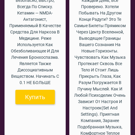
Безопасно, Быстро,
Каждый День, Всё
Всегда По Списку.
Проверено. Хотели
Кетамин — NMDA-
Побывать На Другом
Антагонист,
Конце Радуги? Это Те
Применяемый В Качестве
Самые Билеты Прямиком
Средства Для Наркоза В
Через Центр Вселенной,
Медицине. Реже
Выводящее Границы
Используется Как
Вашего Сознания На
Обезболивающее И Для
Новые Горизонты.
Лечения Бронхоспазма.
Чувствовать Как Музыка
Является Также
Протекает Сквозь Все
Диссоциативным
Тело И Стоит Лишь
Веществом. Начинать С
Прикрыть Глаза, Как
0.1 НЕ БОЛЬШЕ
Разум Погружается В
Пучину Мыслей. Как И
Любой Психоделик Очень
Купить
Зависит От Настроя И
Настроек(set And
Settings). Приятная
Компания, Заранее
Подобранная Музыка,
Комфортное Теплое