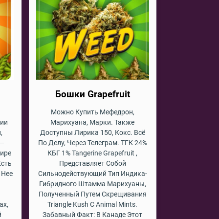
Бошки Grapefruit
Можно Купить Мефедрон,
чии
Марихуана, Марки. Также
,
Доступны Лирика 150, Кокс. Всё
 —
По Делу, Через Телеграм. ТГК 24%
Мире
КБГ 1% Tangerine Grapefruit ,
Есть
Представляет Собой
 Нее
Сильнодействующий Тип Индика-
Гибридного Штамма Марихуаны,
Полученный Путем Скрещивания
ах,
Triangle Kush С Animal Mints.
й
Забавный Факт: В Канаде Этот