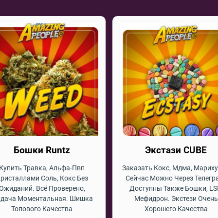
Бошки Runtz
Экстази CUBE
Купить Травка, Альфа-Пвп
Заказать Кокс, Мдма, Марих
ристаллами Соль, Кокс Без
Сейчас Можно Через Телегр
Ожиданий. Всё Проверено,
Доступны Также Бошки, LS
дача Моментальная. Шишка
Мефидрон. Экстези Очень
Топового Качества
Хорошего Качества