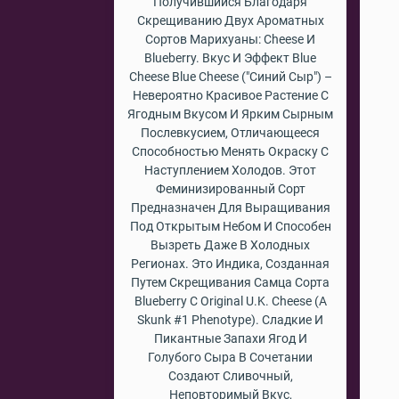
Получившийся Благодаря
Скрещиванию Двух Ароматных
Сортов Марихуаны: Cheese И
Blueberry. Вкус И Эффект Blue
Cheese Blue Cheese ("Синий Сыр") –
Невероятно Красивое Растение С
Ягодным Вкусом И Ярким Сырным
Послевкусием, Отличающееся
Способностью Менять Окраску С
Наступлением Холодов. Этот
Феминизированный Сорт
Предназначен Для Выращивания
Под Открытым Небом И Способен
Вызреть Даже В Холодных
Регионах. Это Индика, Созданная
Путем Скрещивания Самца Сорта
Blueberry С Original U.K. Cheese (a
Skunk #1 Phenotype). Сладкие И
Пикантные Запахи Ягод И
Голубого Сыра В Сочетании
Создают Сливочный,
Неповторимый Вкус,