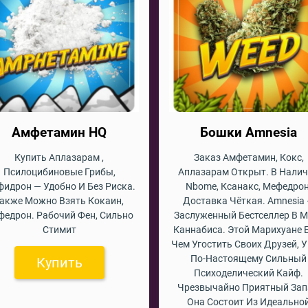
Амфетамин HQ
Бошки Amnesia
Купить Аплазарам ,
Заказ Амфетамин, Кокс,
Псилоцибиновые Грибы,
Аплазарам Открыт. В Нали
идрон — Удобно И Без Риска.
Nbome, Ксанакс, Мефедрон
акже Можно Взять Кокаин,
Доставка Чёткая. Amnesia
федрон. Рабочий Фен, Сильно
Заслуженный Бестселлер В 
Стимит
Каннабиса. Этой Марихуане 
Чем Угостить Своих Друзей, У
По-Настоящему Сильный
Купить
Психоделический Кайф.
Чрезвычайно Приятный Зап
Она Состоит Из Идеально