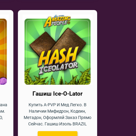
Гашиш Ice-O-Lator
уана
Купить A-PVP И Мед Легко. В
ам.
Наличии Мифидрон, Кодеин,
D,
Метадон, Оформляй Заказ Прямо
Сейчас. Гашиш Изоль BRAZIL