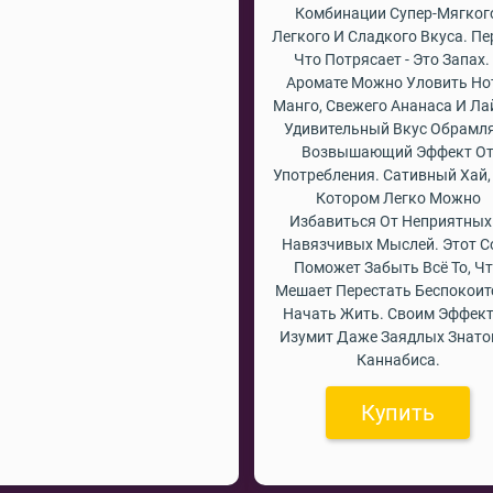
Комбинации Супер-Мягког
Легкого И Сладкого Вкуса. Пе
Что Потрясает - Это Запах.
Аромате Можно Уловить Н
Манго, Свежего Ананаса И Ла
Удивительный Вкус Обрамл
Возвышающий Эффект О
Употребления. Сативный Хай,
Котором Легко Можно
Избавиться От Неприятных
Навязчивых Мыслей. Этот С
Поможет Забыть Всё То, Ч
Мешает Перестать Беспокоит
Начать Жить. Своим Эффек
Изумит Даже Заядлых Знато
Каннабиса.
Купить