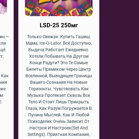
LSD-25 250мг
оин —
Только Свежак: Купить Гашиш,
сли
Мдма, Ice-O-Lator. Всё Доступно,
щё.
Выдача Работает Ежедневно.
т,
Хотели Побывать На Другом
Конце Радуги? Это Те Самые
Билеты Прямиком Через Центр
 Как
Вселенной, Выводящее Границы
ния
Вашего Сознания На Новые
кже
Горизонты. Чувствовать Как
м.
Музыка Протекает Сквозь Все
Е
Тело И Стоит Лишь Прикрыть
Глаза, Как Разум Погружается В
Пучину Мыслей. Как И Любой
Психоделик Очень Зависит От
Настроя И Настроек(set And
Settings). Приятная Компания,