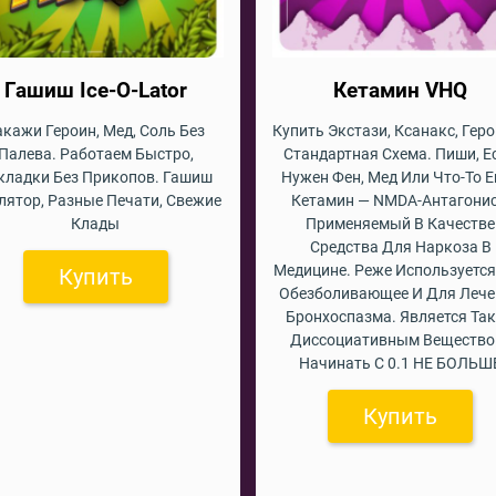
Гашиш Ice-O-Lator
Кетамин VHQ
акажи Героин, Мед, Соль Без
Купить Экстази, Ксанакс, Гер
Палева. Работаем Быстро,
Стандартная Схема. Пиши, Е
кладки Без Прикопов. Гашиш
Нужен Фен, Мед Или Что-То Е
лятор, Разные Печати, Свежие
Кетамин — NMDA-Антагонис
Клады
Применяемый В Качестве
Средства Для Наркоза В
Медицине. Реже Используется
Купить
Обезболивающее И Для Лече
Бронхоспазма. Является Та
Диссоциативным Вещество
Начинать С 0.1 НЕ БОЛЬШ
Купить