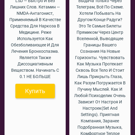
LSD — Быстро И Без
Выдача Только Через
Лишних Слов. Кетамин —
Телеграм, Всё По Схеме.
NMDA-Антагонист,
Хотели Побывать На
Применяемый В Качестве
Другом Конце Радуги?
Средства Для Наркоза В
Это Те Самые Билеты
Медицине. Реже
Прямиком Через Центр
Используется Как
Вселенной, Выводящее
Обезболивающее И Для
Границы Вашего
Лечения Бронхоспазма.
Сознания На Новые
Является Также
Горизонты. Чувствовать
Диссоциативным
Как Музыка Протекает
Веществом. Начинать С
Сквозь Все Тело И Стоит
0.1 НЕ БОЛЬШЕ
Лишь Прикрыть Глаза,
Как Разум Погружается В
Пучину Мыслей. Как И
Купить
Любой Психоделик Очень
Зависит От Настроя И
Настроек(set And
Settings). Приятная
Компания, Заранее
Подобранная Музыка,
Комфортное Теплое