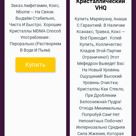
Кристаллический
Заказ Амфетамин, Кокс,
VHQ
Nbome — На Связи.
Выдаём Стабильно,
Купить Марихуану, Анаша
Чисто И Быстро. Хорошие
С Гарантией. В Наличии
Кристаллы MDMA Способ
Ксанакс, Травка, Кокс —
Употребления :
Всё Приходит. Успей
Перорально (растворяем
Купить, Колличество
В Воде И Пьем)
Кладов Этой Партии
Ограничено!) Этот
Купить
Мефедрон Выведет Вас
На Новый Уровень
Ощущений! Высокий
Уровень Очистки,
Кристаллы Как Стекло,
При Дроблении
Белоснежная Пудра!
Отхода Минимальны,
Попробуй Сам! Нет
Непонятных Побочек!
Интернозально Средняя
Сила Жжения, Которая