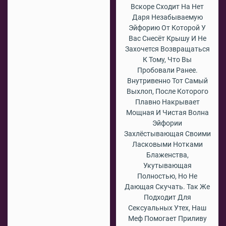
Вскоре Сходит На Нет
Даря Незабываемую
Эйфорию От Которой У
Вас Снесёт Крышу И Не
Захочется Возвращаться
К Тому, Что Вы
Пробовали Ранее.
Внутривенно Тот Самый
Выхлоп, После Которого
Плавно Накрывает
Мощная И Чистая Волна
Эйфории
Захлёстывающая Своими
Ласковыми Нотками
Блаженства,
Укутывающая
Полностью, Но Не
Дающая Скучать. Так Же
Подходит Для
Сексуальных Утех, Наш
Меф Помогает Приливу