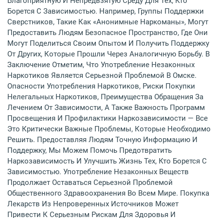
Благоприятную И Непредвзятую Среду Для Тех, Кто
Борется С Зависимостью. Например, Группы Поддержки
Сверстников, Такие Как «Анонимные Наркоманы», Могут
Предоставить Людям Безопасное Пространство, Где Они
Могут Поделиться Своим Опытом И Получить Поддержку
От Других, Которые Прошли Через Аналогичную Борьбу. В
Заключение Отметим, Что Употребление Незаконных
Наркотиков Является Серьезной Проблемой В Омске.
Опасности Употребления Наркотиков, Риски Покупки
Нелегальных Наркотиков, Преимущества Обращения За
Лечением От Зависимости, А Также Важность Программ
Просвещения И Профилактики Наркозависимости — Все
Это Критически Важные Проблемы, Которые Необходимо
Решить. Предоставляя Людям Точную Информацию И
Поддержку, Мы Можем Помочь Предотвратить
Наркозависимость И Улучшить Жизнь Тех, Кто Борется С
Зависимостью. Употребление Незаконных Веществ
Продолжает Оставаться Серьезной Проблемой
Общественного Здравоохранения Во Всем Мире. Покупка
Лекарств Из Непроверенных Источников Может
Привести К Серьезным Рискам Для Здоровья И