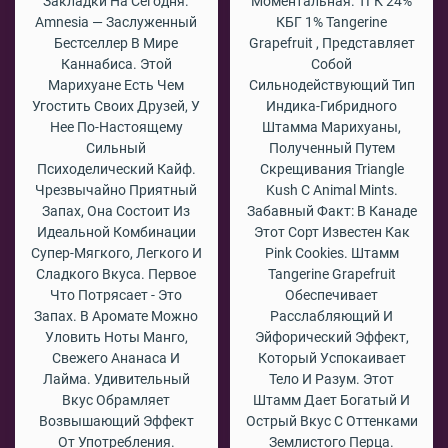
Закладки На Сегодня.
Моментальная. ТГК 24%
Amnesia — Заслуженный
КБГ 1% Tangerine
Бестселлер В Мире
Grapefruit , Представляет
Каннабиса. Этой
Собой
Марихуане Есть Чем
Сильнодействующий Тип
Угостить Своих Друзей, У
Индика-Гибридного
Нее По-Настоящему
Штамма Марихуаны,
Сильный
Полученный Путем
Психоделический Кайф.
Скрещивания Triangle
Чрезвычайно Приятный
Kush С Animal Mints.
Запах, Она Состоит Из
Забавный Факт: В Канаде
Идеальной Комбинации
Этот Сорт Известен Как
Супер-Мягкого, Легкого И
Pink Cookies. Штамм
Сладкого Вкуса. Первое
Tangerine Grapefruit
Что Потрясает - Это
Обеспечивает
Запах. В Аромате Можно
Расслабляющий И
Уловить Ноты Манго,
Эйфорический Эффект,
Свежего Ананаса И
Который Успокаивает
Лайма. Удивительный
Тело И Разум. Этот
Вкус Обрамляет
Штамм Дает Богатый И
Возвышающий Эффект
Острый Вкус С Оттенками
От Употребления.
Землистого Перца.