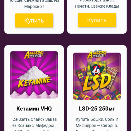
То Ещё. Свежий Гашиш Из
Печати, Свежие Клады
Марокко !
Купить
Купить
Кетамин VHQ
LSD-25 250мг
Где Взять Спайс? Заказ
Купить Бошки, Соль И
На Ксанакс, Мифедрон,
Мифидрон — Сегодня.