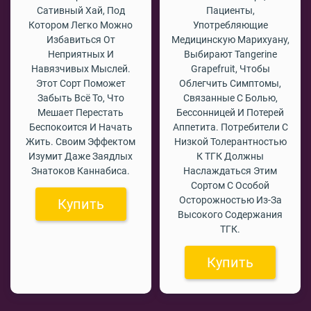
Сативный Хай, Под
Пациенты,
Котором Легко Можно
Употребляющие
Избавиться От
Медицинскую Марихуану,
Неприятных И
Выбирают Tangerine
Навязчивых Мыслей.
Grapefruit, Чтобы
Этот Сорт Поможет
Облегчить Симптомы,
Забыть Всё То, Что
Связанные С Болью,
Мешает Перестать
Бессонницей И Потерей
Беспокоится И Начать
Аппетита. Потребители С
Жить. Своим Эффектом
Низкой Толерантностью
Изумит Даже Заядлых
К ТГК Должны
Знатоков Каннабиса.
Наслаждаться Этим
Сортом С Особой
Осторожностью Из-За
Купить
Высокого Содержания
ТГК.
Купить