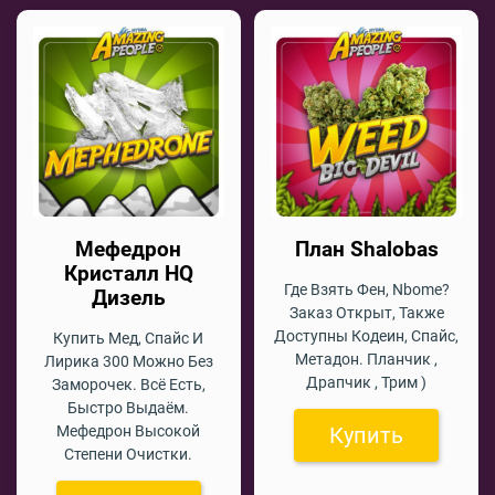
Мефедрон
План Shalobas
Кристалл HQ
Где Взять Фен, Nbome?
Дизель
Заказ Открыт, Также
Доступны Кодеин, Спайс,
Купить Мед, Спайс И
Метадон. Планчик ,
Лирика 300 Можно Без
Драпчик , Трим )
Заморочек. Всё Есть,
Быстро Выдаём.
Мефедрон Высокой
Купить
Степени Очистки.